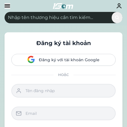
Đăng ký tài khoản
Đăng ký với tài khoản Google
HOẶC