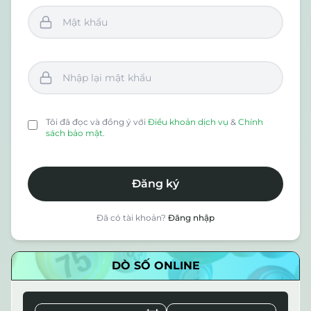
Tôi đã đọc và đồng ý với
Điều khoản dịch vụ
&
Chính
sách bảo mật
.
Đăng ký
Đã có tài khoản?
Đăng nhập
DÒ SỐ ONLINE